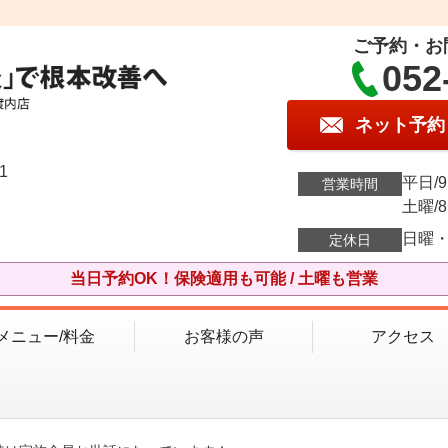
】
ご予約・お
052
ネット予約
1
平日/9:
営業時間
土曜/8:
日曜
定休日
当日予約OK！保険適用も可能 / 土曜も営業
メニュー/料金
お客様の声
アクセス